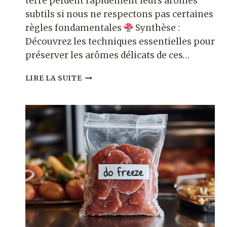
terre perdent rapidement leurs arômes
subtils si nous ne respectons pas certaines
règles fondamentales
Synthèse :
Découvrez les techniques essentielles pour
préserver les arômes délicats de ces…
COMBIEN
LIRE LA SUITE
DE
TEMPS
PEUT-
ON
CONSERVER
UNE
TRUFFE
AU
FRIGO
?