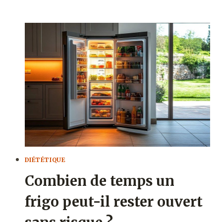
CONGELER
DES
NOIX
DE
ST
JACQUES
CORRECTEMENT
?
DIÉTÉTIQUE
Combien de temps un
frigo peut-il rester ouvert​