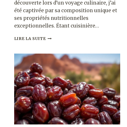
découverte lors d’un voyage culinaire, j’ai
été captivée par sa composition unique et
ses propriétés nutritionnelles
exceptionnelles. Étant cuisinière…
BIENFAITS
LIRE LA SUITE
DE
LA
VEGEMITE
:
DÉCOUVREZ
CE
QUE
CETTE
PÂTE
SALÉE
APPORTE
À
L’ORGANISME