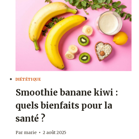
FRIGO
PEUT-
IL
RESTER
OUVERT​
SANS
RISQUE
?
DIÉTÉTIQUE
Smoothie banane kiwi :
quels bienfaits pour la
santé ?
Par
marie
2 août 2025