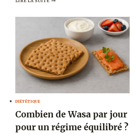
LIRE LA SUITE
ZUCCARIN
MÛRIER
FAIT-
IL
MAIGRIR
:
AVIS
ET
RETOUR
D’EXPÉRIENCE
DIÉTÉTIQUE
Combien de Wasa par jour
pour un régime équilibré ?