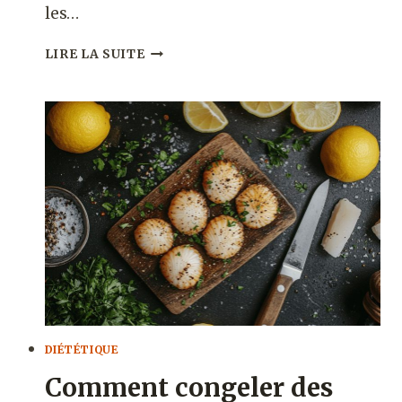
les…
PEUT-
LIRE LA SUITE
ON
CONGELER
DU
FOIE
CRU
ET
COMBIEN
DE
TEMPS
LE
GARDER
?
DIÉTÉTIQUE
Comment congeler des