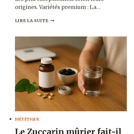
origines. Variétés premium : La…
DÉCOUVREZ
LIRE LA SUITE
LES
DATTES
LES
PLUS
CHÈRES
AU
MONDE
ET
LEUR
ORIGINE
DIÉTÉTIQUE
Le Zuccarin mûrier fait-il