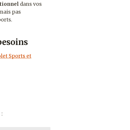
itionnel
dans vos
 mais pas
orts.
besoins
let Sports et
 :