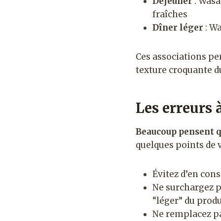
Déjeuner
: Wasa
fraîches
Dîner léger
: Wa
Ces associations pe
texture croquante d
Les erreurs à
Beaucoup pensent qu
quelques points de v
Évitez d’en con
Ne surchargez pa
“léger” du produ
Ne remplacez pa