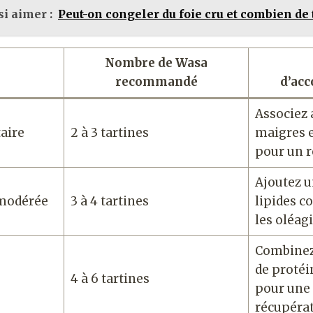
i aimer :
Peut-on congeler du foie cru et combien de
Nombre de Wasa
recommandé
d’ac
Associez 
aire
2 à 3 tartines
maigres 
pour un 
Ajoutez u
 modérée
3 à 4 tartines
lipides c
les oléa
Combinez
de protéin
4 à 6 tartines
pour une
récupéra