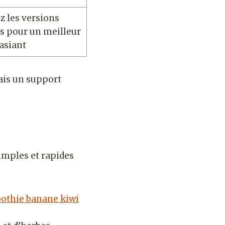
ez les versions
s pour un meilleur
sasiant
ais un support
simples et rapides
othie banane kiwi