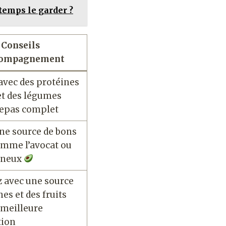
 temps le garder ?
Conseils
compagnement
avec des protéines
et des légumes
repas complet
ne source de bons
omme l’avocat ou
gineux
 avec une source
es et des fruits
 meilleure
tion