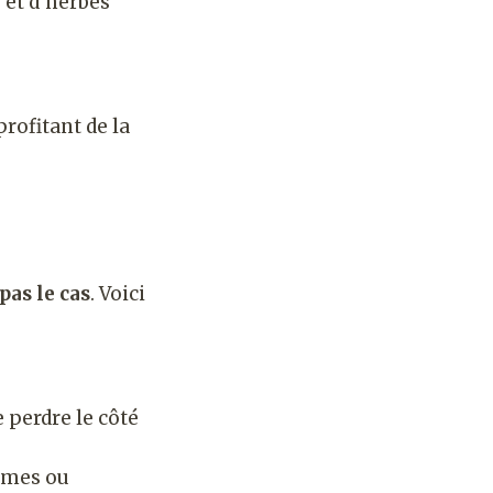
 et d’herbes
rofitant de la
pas le cas
. Voici
e perdre le côté
gumes ou