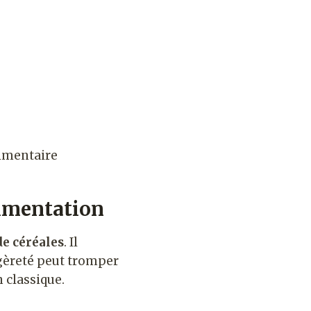
limentaire
limentation
de céréales
. Il
égèreté peut tromper
n classique.