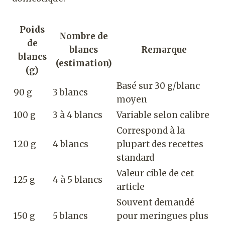
Poids
Nombre de
de
blancs
Remarque
blancs
(estimation)
(g)
Basé sur 30 g/blanc
90 g
3 blancs
moyen
100 g
3 à 4 blancs
Variable selon calibre
Correspond à la
120 g
4 blancs
plupart des recettes
standard
Valeur cible de cet
125 g
4 à 5 blancs
article
Souvent demandé
150 g
5 blancs
pour meringues plus