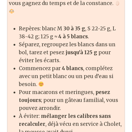
vous gagnez du temps et de la constance.
Repères: blanc M
30 à 35 g
, S 22-25 g, L
38-42 g; 125 g ≈
4 à 5 blancs
.
Séparez, regroupez les blancs dans un
bol, tarez et pesez
jusqu’à 125 g
pour
éviter les écarts.
Commencez par
4 blancs
, complétez
avec un petit blanc ou un peu d’eau si
besoin.
Pour macarons et meringues,
pesez
toujours
; pour un gâteau familial, vous
pouvez arrondir.
À éviter:
mélanger les calibres sans
recalculer
, déjà vécu en service à Cholet,