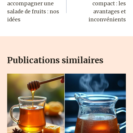
accompagner une
compact : les
l’article
salade de fruits : nos
avantages et
idées
inconvénient​s
Publications similaires