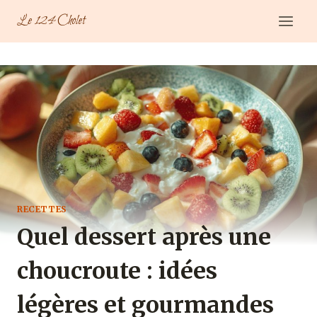
Aller
Le 124 Cholet
au
contenu
RECETTES
Quel dessert après une
choucroute : idées
légères et gourmandes