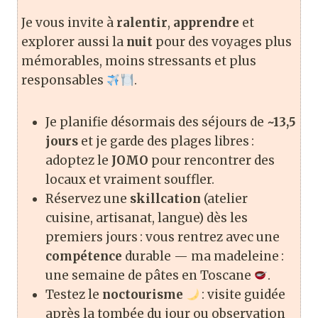
Je vous invite à
ralentir
,
apprendre
et
explorer aussi la
nuit
pour des voyages plus
mémorables, moins stressants et plus
responsables
.
Je planifie désormais des séjours de
~13,5
jours
et je garde des plages libres :
adoptez le
JOMO
pour rencontrer des
locaux et vraiment souffler.
Réservez une
skillcation
(atelier
cuisine, artisanat, langue) dès les
premiers jours : vous rentrez avec une
compétence
durable — ma madeleine :
une semaine de pâtes en Toscane
.
Testez le
noctourisme
: visite guidée
après la tombée du jour ou observation