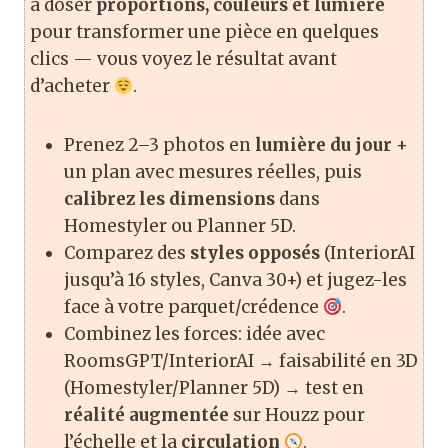
à doser
proportions, couleurs et lumière
pour transformer une pièce en quelques
clics — vous voyez le résultat avant
d’acheter
.
Prenez 2–3 photos en
lumière du jour
+
un plan avec mesures réelles, puis
calibrez les dimensions
dans
Homestyler ou Planner 5D.
Comparez des
styles opposés
(InteriorAI
jusqu’à 16 styles, Canva 30+) et jugez-les
face à votre parquet/crédence
.
Combinez les forces: idée avec
RoomsGPT/InteriorAI → faisabilité en 3D
(Homestyler/Planner 5D) → test en
réalité augmentée
sur Houzz pour
l’échelle et la
circulation
.