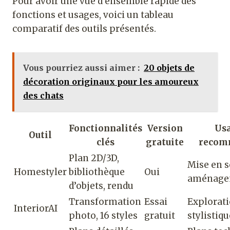
Pour avoir une vue d’ensemble rapide des
fonctions et usages, voici un tableau
comparatif des outils présentés.
Vous pourriez aussi aimer :
20 objets de
décoration originaux pour les amoureux
des chats
Fonctionnalités
Version
Us
Outil
clés
gratuite
recom
Plan 2D/3D,
Mise en s
Homestyler
bibliothèque
Oui
aménage
d’objets, rendu
Transformation
Essai
Explorat
InteriorAI
photo, 16 styles
gratuit
stylistiqu