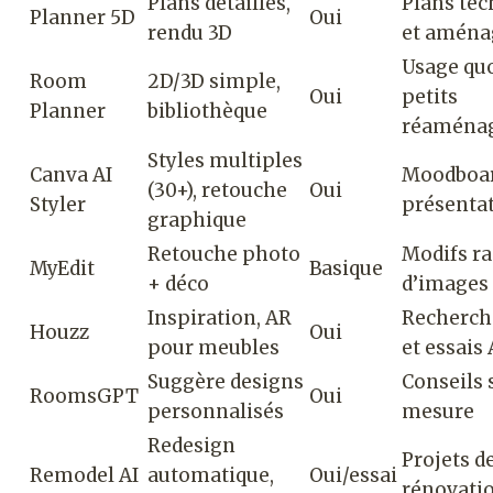
Plans détaillés,
Plans te
Planner 5D
Oui
rendu 3D
et amén
Usage quo
Room
2D/3D simple,
Oui
petits
Planner
bibliothèque
réaména
Styles multiples
Canva AI
Moodboar
(30+), retouche
Oui
Styler
présenta
graphique
Retouche photo
Modifs ra
MyEdit
Basique
+ déco
d’images
Inspiration, AR
Recherche
Houzz
Oui
pour meubles
et essais
Suggère designs
Conseils 
RoomsGPT
Oui
personnalisés
mesure
Redesign
Projets d
Remodel AI
automatique,
Oui/essai
rénovati