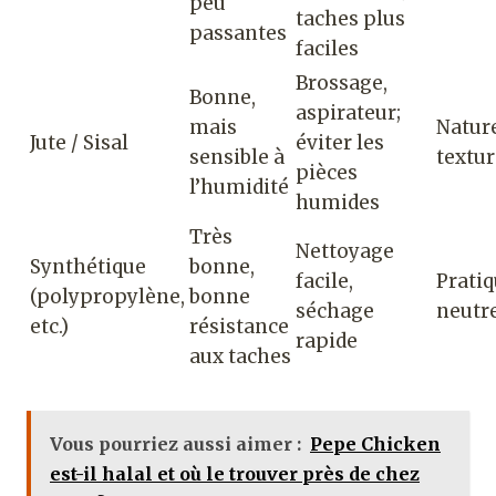
peu
taches plus
passantes
faciles
Brossage,
Bonne,
aspirateur;
mais
Nature
Jute / Sisal
éviter les
sensible à
textu
pièces
l’humidité
humides
Très
Nettoyage
Synthétique
bonne,
facile,
Pratiq
(polypropylène,
bonne
séchage
neutr
etc.)
résistance
rapide
aux taches
Vous pourriez aussi aimer :
Pepe Chicken
est-il halal et où le trouver près de chez