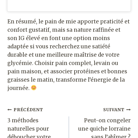
En résumé, le pain de mie apporte praticité et
confort gustatif, mais sa nature raffinée et
son IG élevé en font une option moins
adaptée si vous recherchez une satiété
durable et une meilleure maîtrise de votre
glycémie. Choisir pain complet, levain ou
pain maison, et associer protéines et bonnes
graisses le matin, transforme l’énergie de la
journée.
Navigation
PRÉCÉDENT
SUIVANT
3 méthodes
Peut-on congeler
de
naturelles pour
une quiche lorraine
l’article
déboucher votre
sans l’abîmer ?