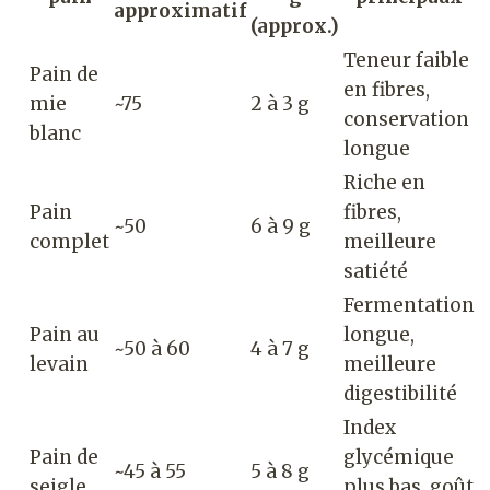
approximatif
(approx.)
Teneur faible
Pain de
en fibres,
mie
~75
2 à 3 g
conservation
blanc
longue
Riche en
Pain
fibres,
~50
6 à 9 g
complet
meilleure
satiété
Fermentation
Pain au
longue,
~50 à 60
4 à 7 g
levain
meilleure
digestibilité
Index
Pain de
glycémique
~45 à 55
5 à 8 g
seigle
plus bas, goût