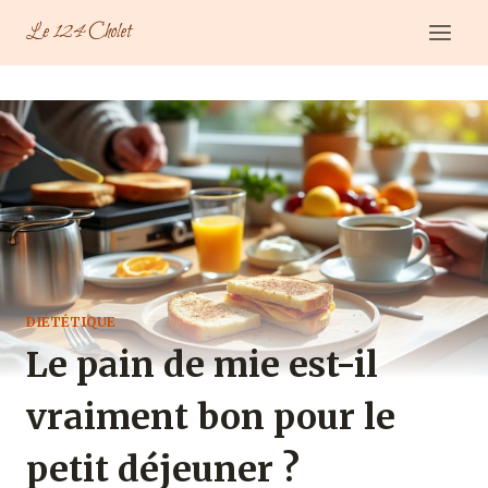
Aller
Le 124 Cholet
au
contenu
DIÉTÉTIQUE
Le pain de mie est-il
vraiment bon pour le
petit déjeuner ?