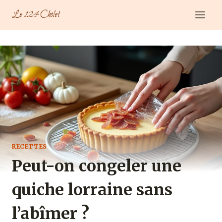
Aller
Le 124 Cholet
au
contenu
RECETTES
Peut-on congeler une
quiche lorraine sans
l’abîmer ?